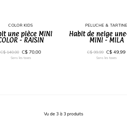
COLOR KIDS
PELUCHE & TARTIN
it une pièce MINI
Habit de neige une
COLOR - RAISIN
MINI - MILA
C$ 70,00
C$ 49,99
C$ 140,00
C$ 99,99
Sans les taxes
Sans les taxes
Vu de 3 à 3 produits