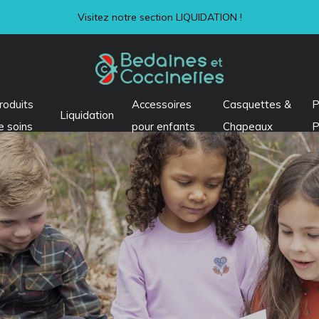
Visitez notre section LIQUIDATION !
roduits
Accessoires
Casquettes &
P
Liquidation
e soins
pour enfants
Chapeaux
P