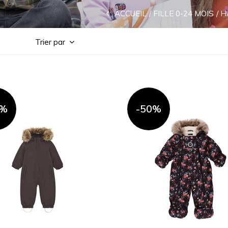
ACCUEIL
FILLE 0-24 MOIS
H
Trier par
0%
-50%