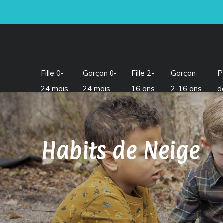
Fille 0-
Garçon 0-
Fille 2-
Garçon
P
24 mois
24 mois
16 ans
2-16 ans
d
Habits de Neige