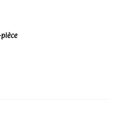
E
-pièce