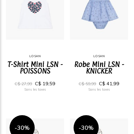
LOSAN
LOSAN
T-Shirt Mini LSN -
Robe Mini LSN -
POISSONS
KNICKER
C$ 19,59
C$ 41,99
C$ 27,99
C$ 59,99
Sans les taxes
Sans les taxes
-30%
-30%