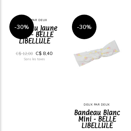
DEUX PAR DEUX
-30%
-30%
Bandeau Jaune
Mini - BELLE
LIBELLULE
C$ 8,40
C$ 12,00
Sans les taxes
DEUX PAR DEUX
Bandeau Blanc
Mini - BELLE
LIBELLULE