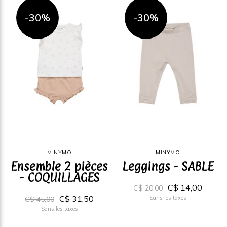
-30%
-30%
MINYMO
MINYMO
Ensemble 2 pièces
Leggings - SABLE
- COQUILLAGES
C$ 14,00
C$ 20,00
C$ 31,50
Sans les taxes
C$ 45,00
Sans les taxes