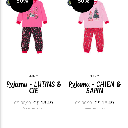
-50%
-50%
NANÖ
NANÖ
Pyjama - LUTINS &
Pyjama - CHIEN &
CIE
SAPIN
C$ 18,49
C$ 18,49
C$ 36,99
C$ 36,99
Sans les taxes
Sans les taxes