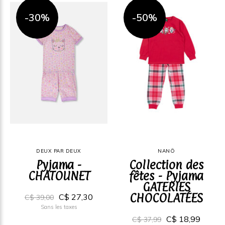
-30%
-50%
DEUX PAR DEUX
NANÖ
Pyjama -
Collection des
CHATOUNET
fêtes - Pyjama
GATERIES
CHOCOLATÉES
C$ 27,30
C$ 39,00
Sans les taxes
C$ 18,99
C$ 37,99