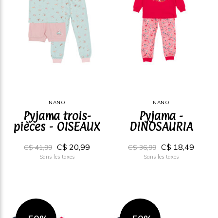
NANÖ
NANÖ
Pyjama trois-
Pyjama -
pièces - OISEAUX
DINOSAURIA
C$ 20,99
C$ 18,49
C$ 41,99
C$ 36,99
Sans les taxes
Sans les taxes