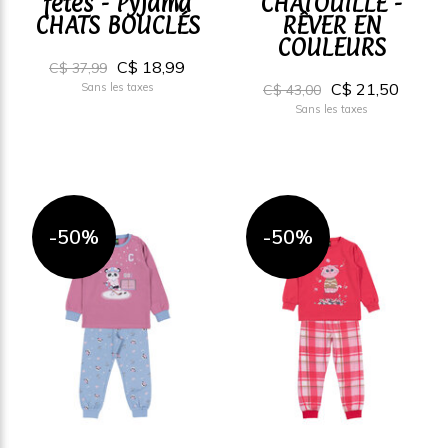
fêtes - Pyjama
CHATOUILLE -
CHATS BOUCLÉS
RÊVER EN
COULEURS
C$ 18,99
C$ 37,99
C$ 21,50
Sans les taxes
C$ 43,00
Sans les taxes
-50%
-50%