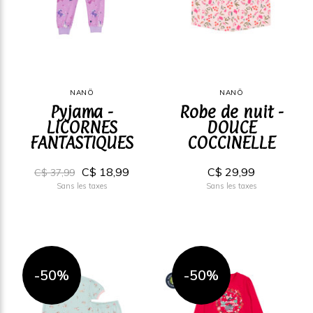
NANÖ
NANÖ
Pyjama -
Robe de nuit -
LICORNES
DOUCE
FANTASTIQUES
COCCINELLE
C$ 18,99
C$ 29,99
C$ 37,99
Sans les taxes
Sans les taxes
-50%
-50%