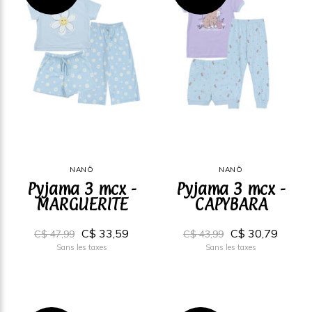
NANÖ
NANÖ
Pyjama 3 mcx -
Pyjama 3 mcx -
MARGUERITE
CAPYBARA
C$ 33,59
C$ 30,79
C$ 47,99
C$ 43,99
Sans les taxes
Sans les taxes