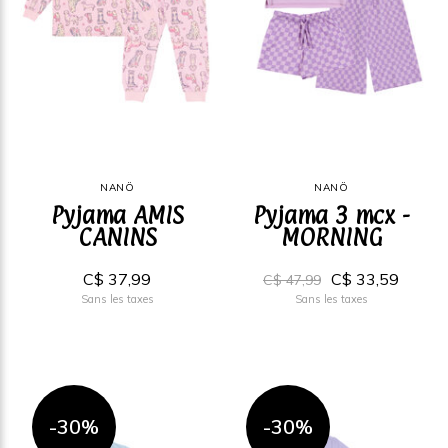
NANÖ
NANÖ
Pyjama AMIS
Pyjama 3 mcx -
CANINS
MORNING
C$ 37,99
C$ 33,59
C$ 47,99
Sans les taxes
Sans les taxes
-30%
-30%