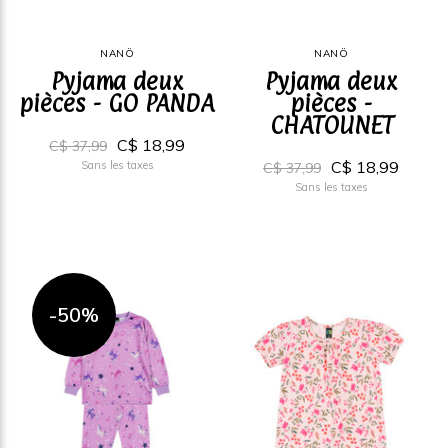
NANÖ
NANÖ
Pyjama deux
Pyjama deux
pièces - GO PANDA
pièces -
CHATOUNET
C$ 18,99
C$ 37,99
C$ 18,99
Sans les taxes
C$ 37,99
Sans les taxes
-50%