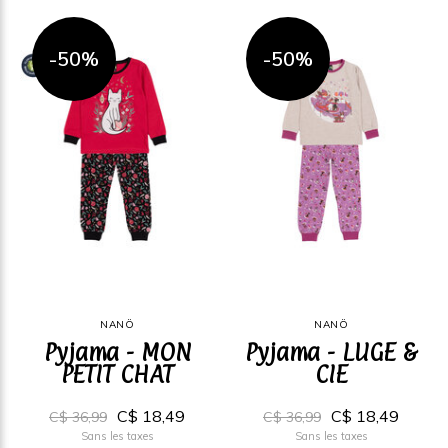
-50%
-50%
NANÖ
NANÖ
Pyjama - MON
Pyjama - LUGE &
PETIT CHAT
CIE
C$ 18,49
C$ 18,49
C$ 36,99
C$ 36,99
Sans les taxes
Sans les taxes