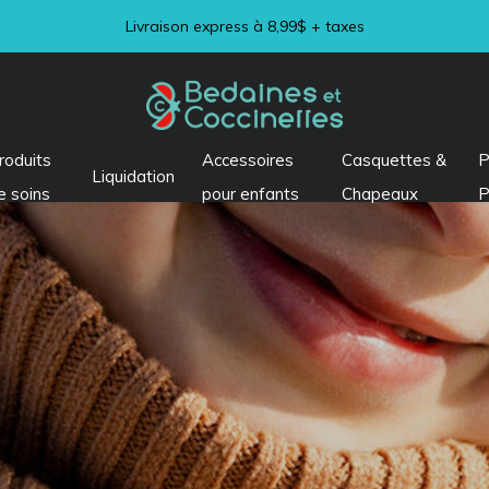
Livraison express à 8,99$ + taxes
roduits
Accessoires
Casquettes &
P
Liquidation
e soins
pour enfants
Chapeaux
P