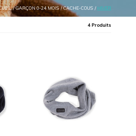
CUEIL
GARÇON 0-24 MOIS
CACHE-COUS
HIVER
4 Produits