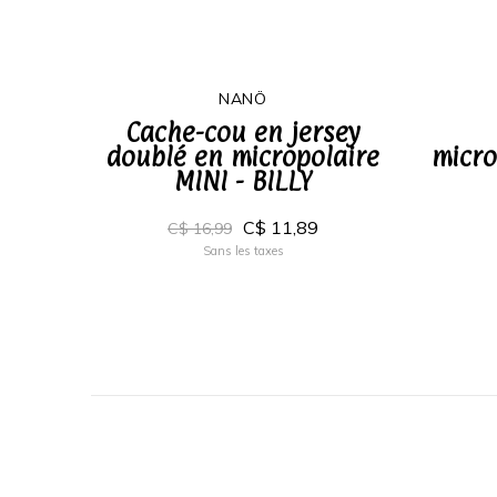
NANÖ
Cache-cou en jersey
doublé en micropolaire
micro
MINI - BILLY
C$ 11,89
C$ 16,99
Sans les taxes