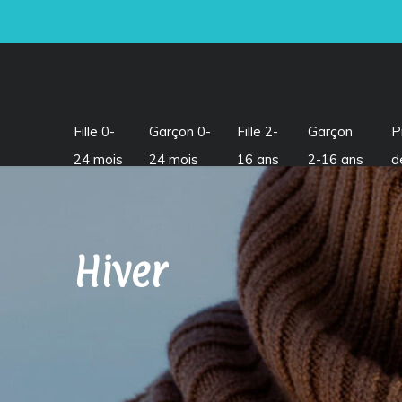
Fille 0-
Garçon 0-
Fille 2-
Garçon
P
24 mois
24 mois
16 ans
2-16 ans
d
Hiver