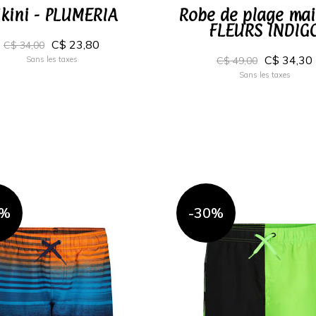
ikini - PLUMERIA
Robe de plage mail
FLEURS INDIG
C$ 23,80
C$ 34,00
C$ 34,30
Sans les taxes
C$ 49,00
Sans les taxes
0%
-30%