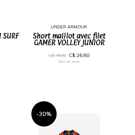
UNDER ARMOUR
N SURF
Short maillot avec filet
GAMER VOLLEY JUNIOR
C$ 26,60
C$ 38,00
Sans les taxes
-30%