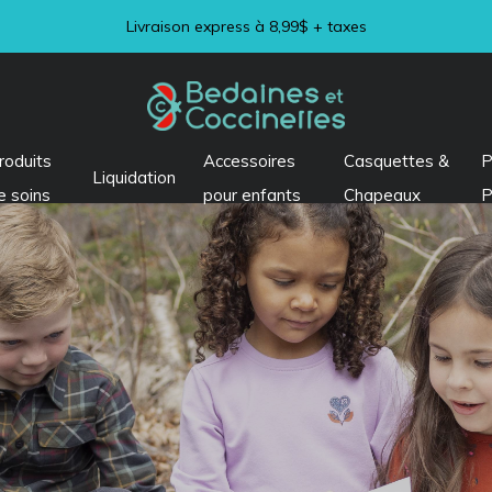
Visitez notre section LIQUIDATION !
roduits
Accessoires
Casquettes &
P
Liquidation
e soins
pour enfants
Chapeaux
P