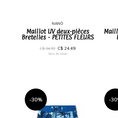
NANÖ
Maillot UV deux-pièces
Maill
Bretelles - PETITES FLEURS
C$ 24,49
C$ 34,99
Sans les taxes
-30%
-3