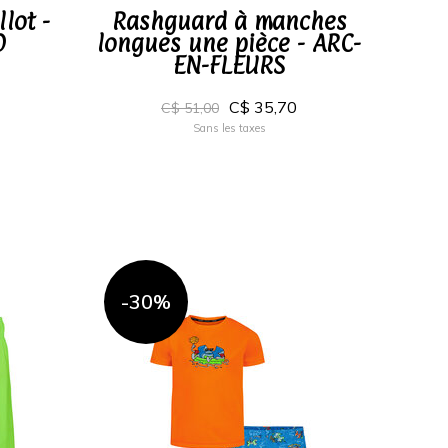
lot -
Rashguard à manches
O
longues une pièce - ARC-
EN-FLEURS
C$ 35,70
C$ 51,00
Sans les taxes
-30%