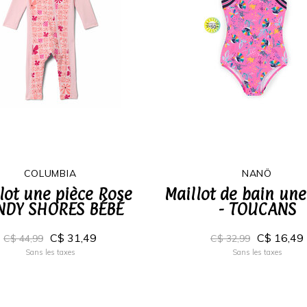
COLUMBIA
NANÖ
lot une pièce Rose
Maillot de bain une
NDY SHORES BÉBÉ
- TOUCANS
C$ 31,49
C$ 16,49
C$ 44,99
C$ 32,99
Sans les taxes
Sans les taxes