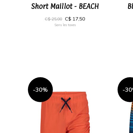
Short Maillot - BEACH
B
C$ 17,50
C$ 25,00
Sans les taxes
-30%
-3