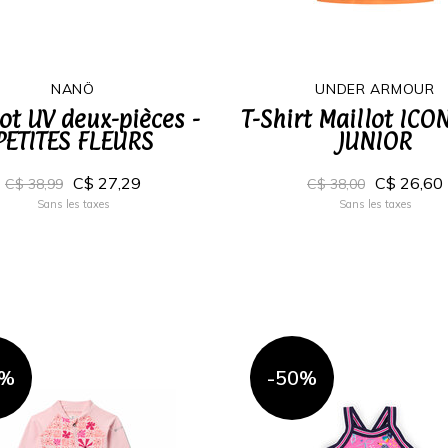
NANÖ
UNDER ARMOUR
ot UV deux-pièces -
T-Shirt Maillot ICO
PETITES FLEURS
JUNIOR
C$ 27,29
C$ 26,60
C$ 38,99
C$ 38,00
Sans les taxes
Sans les taxes
0%
-50%