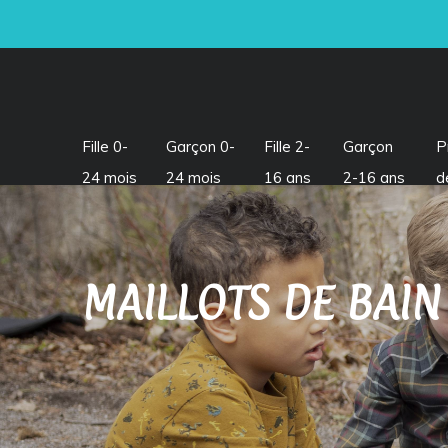
Fille 0-
Garçon 0-
Fille 2-
Garçon
P
24 mois
24 mois
16 ans
2-16 ans
d
MAILLOTS DE BAIN