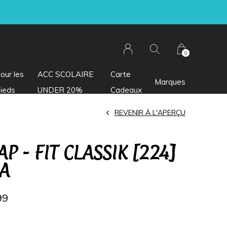
0
our les
ACC SCOLAIRE
Carte
Marques
ieds
UNDER 20%
Cadeaux
REVENIR À L'APERÇU
P - FIT CLASSIK [224]
RA
99