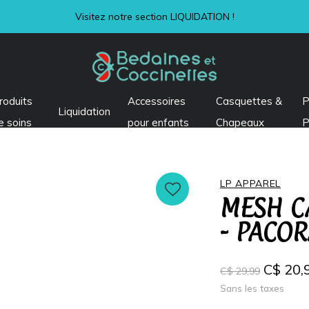
Visitez notre section LIQUIDATION !
roduits
Accessoires
Casquettes &
P
Liquidation
e soins
pour enfants
Chapeaux
P
LP APPAREL
MESH CA
- PACO
C$ 20,
C$ 29,99
Sans les taxes