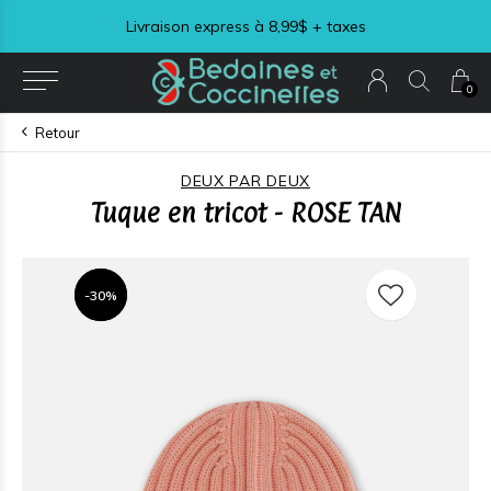
Livraison express à 8,99$ + taxes
0
Retour
DEUX PAR DEUX
Tuque en tricot - ROSE TAN
-30%
-30%