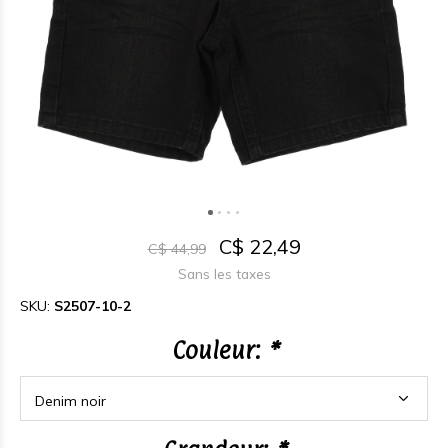
C$ 22,49
C$ 44,99
Sans les taxes
SKU:
S2507-10-2
Couleur:
*