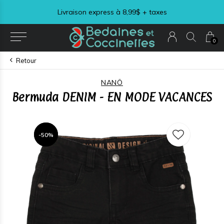
$ + taxes
Visitez notre section LIQUIDATI
0
Retour
NANÖ
Bermuda DENIM - EN MODE VACANCES
-50%
-50%