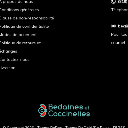
À propos de nous
(819
Conditions générales
Téléphon
Clause de non-responsabilité
bec@
Politique de confidentialité
Pour tou
Modes de paiement
courriel.
Politique de retours et
échanges
Contactez-nous
Livraison
© Copyright
2026
- Theme RePos - Theme By
DMWS
x
Plus+
-
Fil RSS