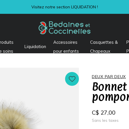
Visitez notre section LIQUIDATION !
roduits
Accessoires
Casquettes &
P
Liquidation
e soins
pour enfants
Chapeaux
P
DEUX PAR DEUX
Bonnet 
pompom
C$ 27,00
Sans les taxes