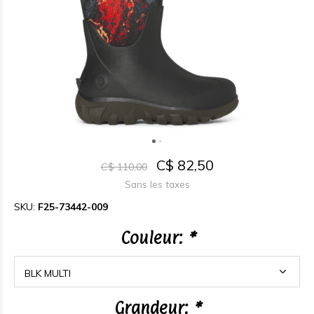
C$ 82,50
C$ 110,00
Sans les taxes
SKU:
F25-73442-009
Couleur:
*
Grandeur:
*