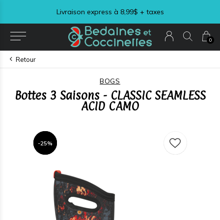
Livraison express à 8,99$ + taxes
0
Retour
BOGS
Bottes 3 Saisons - CLASSIC SEAMLESS
ACID CAMO
-25%
-25%
-25%