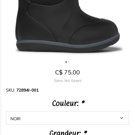
C$ 75,00
Sans les taxes
SKU:
72894I-001
Couleur:
*
Grandeur:
*