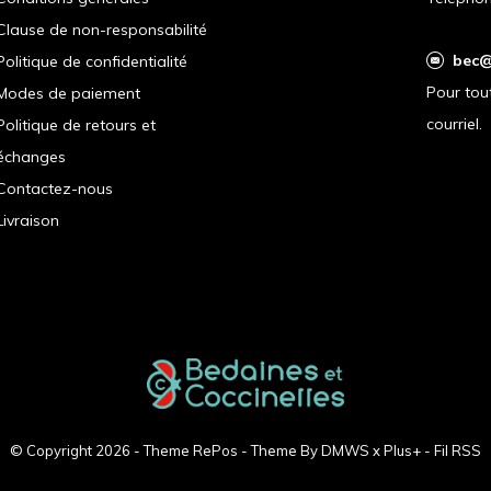
Clause de non-responsabilité
bec@
Politique de confidentialité
Pour tou
Modes de paiement
courriel.
Politique de retours et
échanges
Contactez-nous
Livraison
© Copyright
2026
- Theme RePos - Theme By
DMWS
x
Plus+
-
Fil RSS