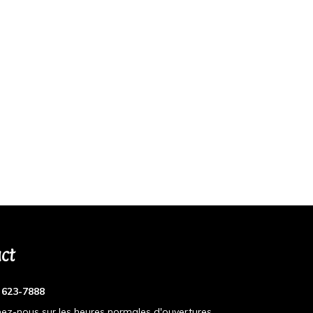
ct
) 623-7888
ez-nous sur les heures normales d'ouvertures.