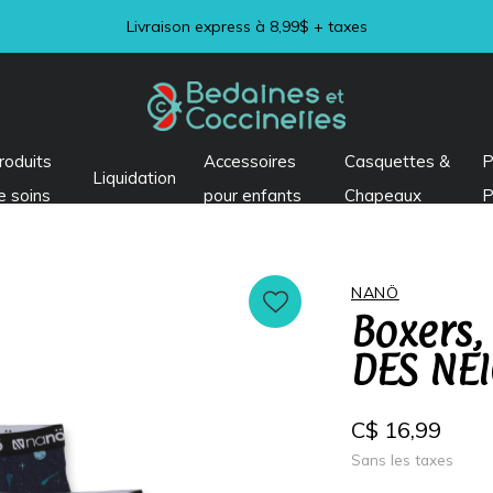
Livraison express à 8,99$ + taxes
roduits
Accessoires
Casquettes &
P
Liquidation
e soins
pour enfants
Chapeaux
P
NANÖ
Boxers,
DES NE
C$ 16,99
Sans les taxes