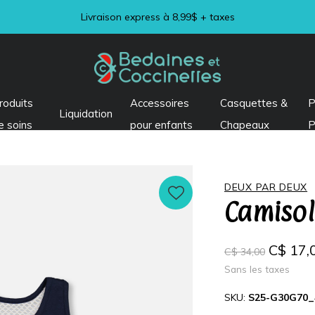
Visitez notre section LIQUIDATION !
roduits
Accessoires
Casquettes &
P
Liquidation
e soins
pour enfants
Chapeaux
P
DEUX PAR DEUX
Camisol
C$ 17,
C$ 34,00
Sans les taxes
SKU:
S25-G30G70_