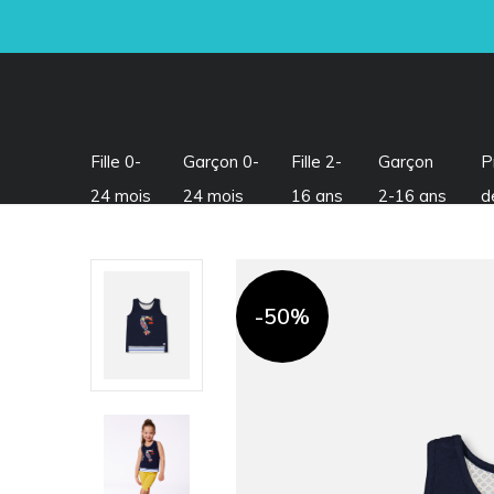
Fille 0-
Garçon 0-
Fille 2-
Garçon
P
24 mois
24 mois
16 ans
2-16 ans
d
-50%