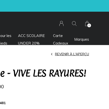
0
our les
ACC SCOLAIRE
Carte
Marques
ieds
UNDER 20%
Cadeaux
REVENIR À L'APERÇU
e - VIVE LES RAYURES!
00
481