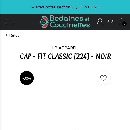
Visitez notre section LIQUIDATION !
0
Retour
LP APPAREL
CAP - FIT CLASSIC [224] - NOIR
-30%
-30%
-30%