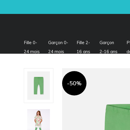
Fille 0-
Garçon 0-
Fille 2-
Garçon
P
24 mois
24 mois
16 ans
2-16 ans
d
-50%