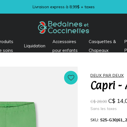
Visitez notre section LIQUIDATION !
roduits
Accessoires
Casquettes &
P
Liquidation
e soins
pour enfants
Chapeaux
P
DEUX PAR DEUX
Capri - 
C$ 14,
C$ 28,00
Sans les taxes
SKU:
S25-G30J61_