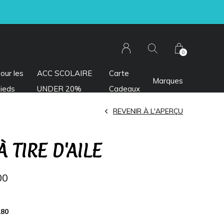
0
our les
ACC SCOLAIRE
Carte
Marques
ieds
UNDER 20%
Cadeaux
REVENIR À L'APERÇU
À TIRE D'AILE
00
280