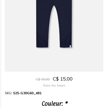
C$ 15,00
C$ 30,00
Sans les taxes
SKU:
S25-G30G60_481
Couleur:
*