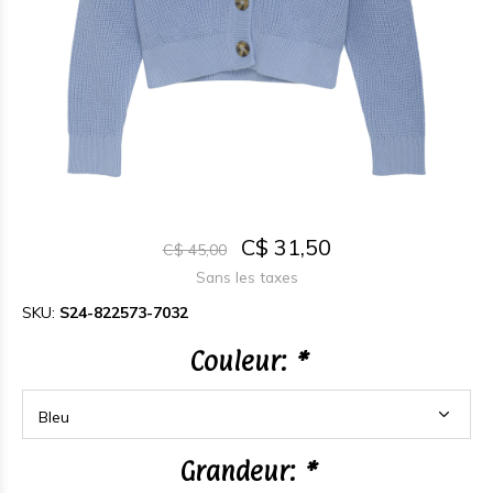
C$ 31,50
C$ 45,00
Sans les taxes
SKU:
S24-822573-7032
Couleur:
*
Grandeur:
*