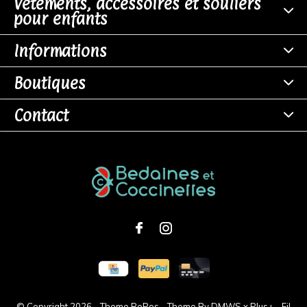
Vêtements, accessoires et souliers
pour enfants
Informations
Boutiques
Contact
© Copyright
2026
- Theme RePos - Theme By
DMWS
x
Plus+
-
Fil