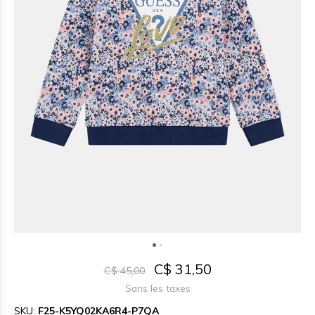
C$ 31,50
C$ 45,00
Sans les taxes
SKU:
F25-K5YQ02KA6R4-P7QA