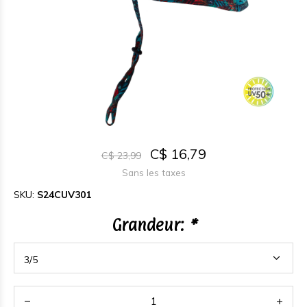
C$ 16,79
C$ 23,99
Sans les taxes
SKU:
S24CUV301
Grandeur:
*