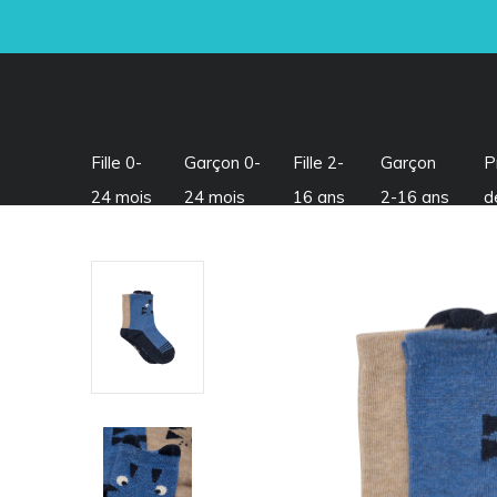
Fille 0-
Garçon 0-
Fille 2-
Garçon
P
24 mois
24 mois
16 ans
2-16 ans
d