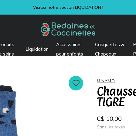
Visitez notre section LIQUIDATION !
roduits
Accessoires
Casquettes &
P
Liquidation
e soins
pour enfants
Chapeaux
P
MINYMO
Chausse
TIGRE
C$ 10,00
Sans les taxes