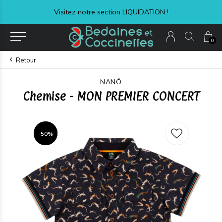
Visitez notre section LIQUIDATION !
0
Retour
NANÖ
Chemise - MON PREMIER CONCERT
-50%
-50%