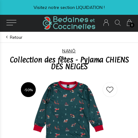
Visitez notre section LIQUIDATION !
0
Retour
NANÖ
Collection des fêtes - Pyjama CHIENS
DES NEIGES
-50%
-50%