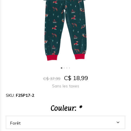
C$ 18,99
C$ 37,99
Sans les taxes
SKU:
F25P17-2
Couleur:
*