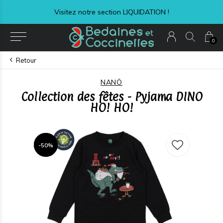
Visitez notre section LIQUIDATION !
0
Retour
NANÖ
Collection des fêtes - Pyjama DINO
HO! HO!
-50%
-50%