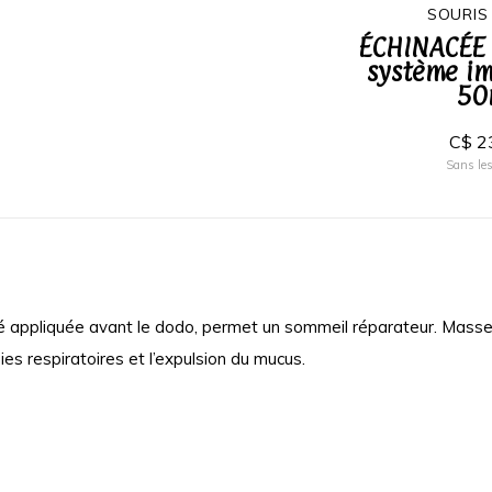
LOLO
SOURIS
nte à
Bain moussant à
ÉCHINACÉE 
ve
l'huile d'olive 250ml
système i
50
C$ 19,95
C$ 2
Sans les taxes
Sans les
é appliquée avant le dodo, permet un sommeil réparateur. Massez 
s respiratoires et l’expulsion du mucus.