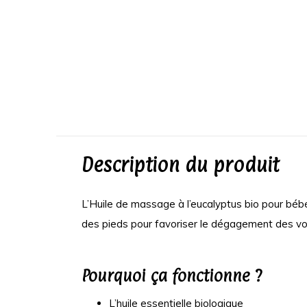
LOLO
Lotion hydrata
l'huile d'oli
C$ 49,95
Sans les taxes
Description du produit
L’Huile de massage à l’eucalyptus bio pour béb
des pieds pour favoriser le dégagement des voie
Pourquoi ça fonctionne ?
L’huile essentielle biologique