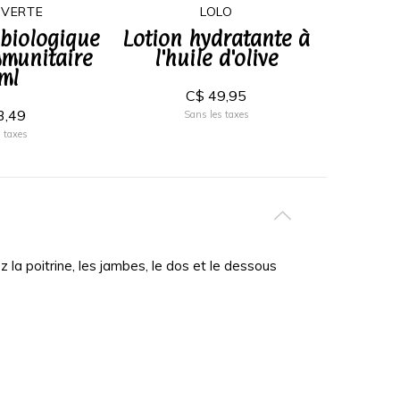
 VERTE
LOLO
biologique
Lotion hydratante à
Bai
mmunitaire
l'huile d'olive
l'huil
ml
C$ 49,95
3,49
Sans les taxes
 taxes
la poitrine, les jambes, le dos et le dessous