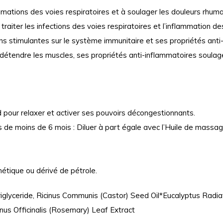
ammations des voies respiratoires et à soulager les douleurs rhum
traiter les infections des voies respiratoires et l’inflammation 
ns stimulantes sur le système immunitaire et ses propriétés anti-
ur détendre les muscles, ses propriétés anti-inflammatoires soulage
pour relaxer et activer ses pouvoirs décongestionnants.
ts de moins de 6 mois : Diluer à part égale avec l’Huile de mass
étique ou dérivé de pétrole.
 Triglyceride, Ricinus Communis (Castor) Seed Oil*Eucalyptus Radi
rinus Officinalis (Rosemary) Leaf Extract