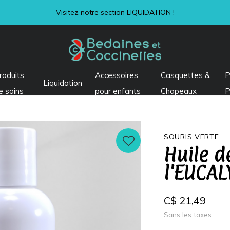
Visitez notre section LIQUIDATION !
roduits
Accessoires
Casquettes &
P
Liquidation
e soins
pour enfants
Chapeaux
P
SOURIS VERTE
Huile d
l'EUCAL
C$ 21,49
Sans les taxes