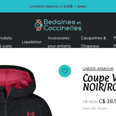
Visitez notre section LIQUIDATION !
roduits
Accessoires
Casquettes &
P
Liquidation
e soins
pour enfants
Chapeaux
P
UNDER ARMOUR
Coupe 
NOIR/RO
C$ 38,
C$ 55,00
Sans les taxes