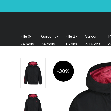
Fille 0-
Garçon 0-
Fille 2-
Garçon
P
24 mois
24 mois
16 ans
2-16 ans
d
-30%