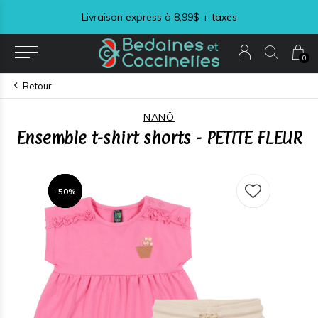
Livraison express à 8,99$ + taxes
0
Retour
NANÖ
Ensemble t-shirt shorts - PETITE FLEUR
-50%
-50%
-50%