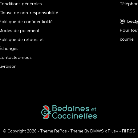
Conditions générales
Téléphon
Clause de non-responsabilité
bec@
Politique de confidentialité
Pour tou
Modes de paiement
courriel.
Politique de retours et
échanges
Contactez-nous
Livraison
© Copyright
2026
- Theme RePos - Theme By
DMWS
x
Plus+
-
Fil RSS