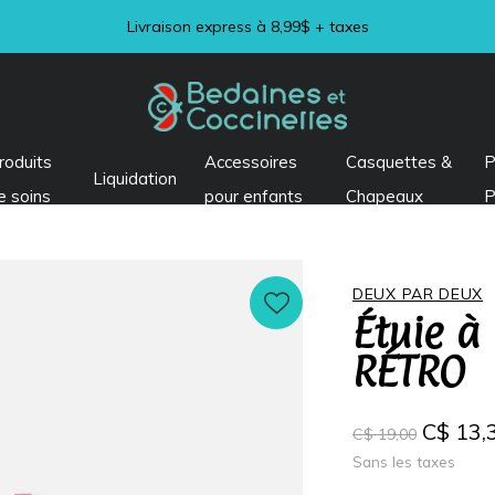
Visitez notre section LIQUIDATION !
roduits
Accessoires
Casquettes &
P
Liquidation
e soins
pour enfants
Chapeaux
P
DEUX PAR DEUX
Étuie à
RÉTRO
C$ 13,
C$ 19,00
Sans les taxes