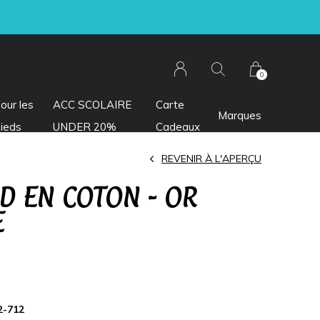
0
our les
ACC SCOLAIRE
Carte
Marques
ieds
UNDER 20%
Cadeaux
REVENIR À L'APERÇU
D EN COTON - OR
E
2-712