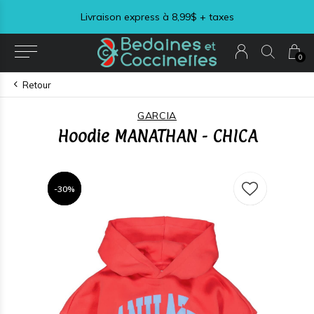
Livraison express à 8,99$ + taxes
0
Retour
GARCIA
Hoodie MANATHAN - CHICA
-30%
-30%
-30%