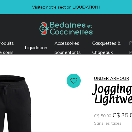
roduits
Accessoires
Casquettes &
P
Liquidation
e soins
pour enfants
Chapeaux
P
UNDER ARMOUR
Jogging
Lightwe
C$ 35,
C$ 50,00
Sans les taxes