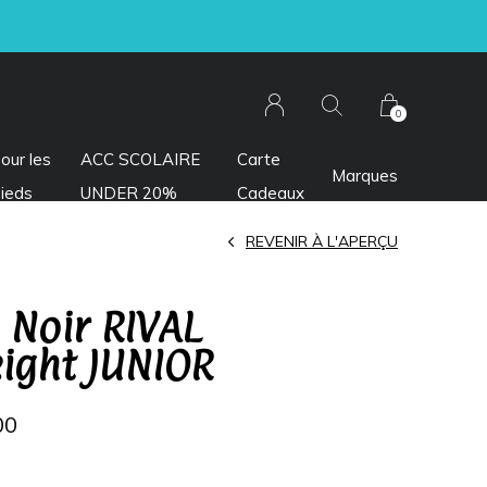
Livraison express à 8,99$ + taxes
0
our les
ACC SCOLAIRE
Carte
Marques
ieds
UNDER 20%
Cadeaux
REVENIR À L'APERÇU
 Noir RIVAL
ight JUNIOR
00