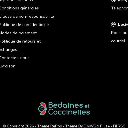
Conditions générales
Téléphon
Clause de non-responsabilité
bec@
Politique de confidentialité
Pour tou
Modes de paiement
courriel.
Politique de retours et
échanges
Contactez-nous
Livraison
© Copyright
2026
- Theme RePos - Theme By
DMWS
x
Plus+
-
Fil RSS