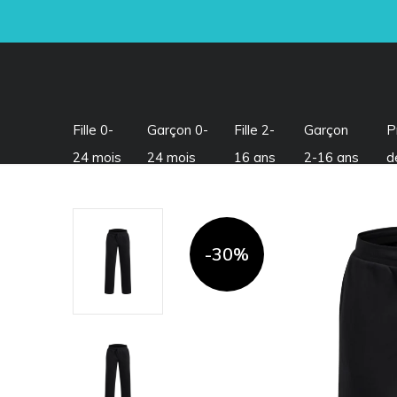
Visitez notre section LIQUIDATION !
Fille 0-
Garçon 0-
Fille 2-
Garçon
P
24 mois
24 mois
16 ans
2-16 ans
d
-30%