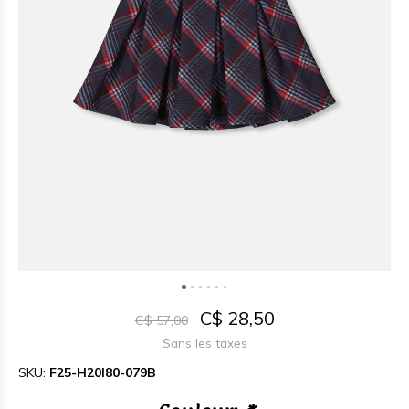
C$ 28,50
C$ 57,00
Sans les taxes
SKU:
F25-H20I80-079B