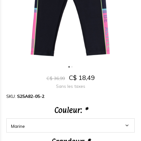
C$ 18,49
C$ 36,99
Sans les taxes
SKU:
S25A82-05-2
Couleur:
*