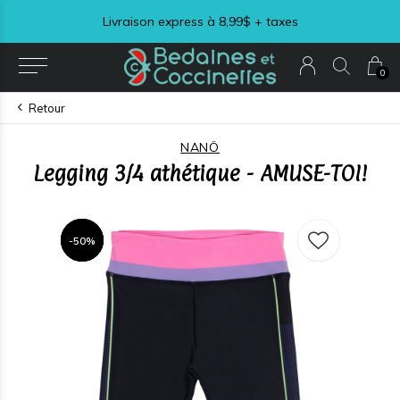
Livraison express à 8,99$ + taxes
0
Retour
NANÖ
Legging 3/4 athétique - AMUSE-TOI!
-50%
-50%
-50%