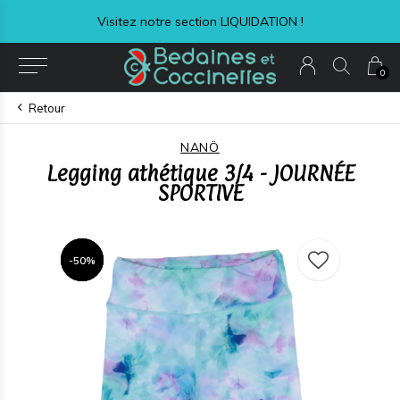
Visitez notre section LIQUIDATION !
0
Retour
NANÖ
Legging athétique 3/4 - JOURNÉE
SPORTIVE
-50%
-50%
-50%