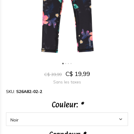
C$ 19,99
C$ 39,99
Sans les taxes
SKU:
S26A82-02-2
Couleur:
*