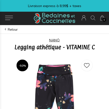
Livraison express à 8,99$ + taxes
0
Retour
NANÖ
Legging athétique - VITAMINE C
-50%
-50%