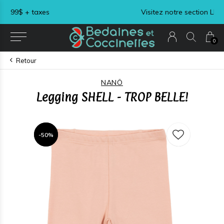
Visitez notre section LIQUIDATION !
0
Retour
NANÖ
Legging SHELL - TROP BELLE!
-50%
-50%