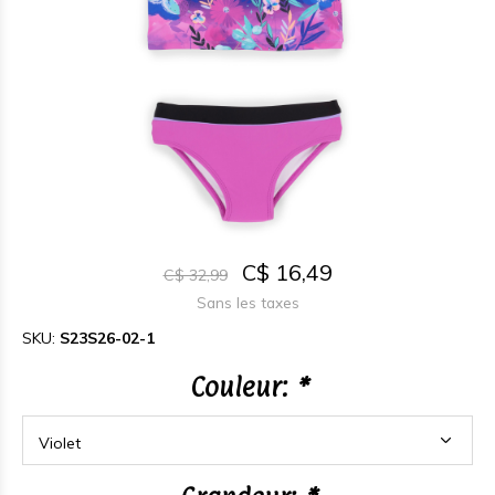
C$ 16,49
C$ 32,99
Sans les taxes
SKU:
S23S26-02-1
Couleur:
*