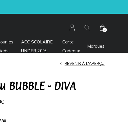
0
our les
ACC SCOLAIRE
Carte
Marques
ieds
UNDER 20%
Cadeaux
REVENIR À L'APERÇU
u BUBBLE - DIVA
00
380