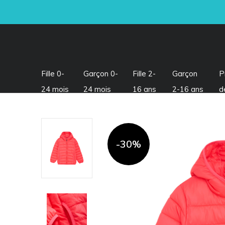
Fille 0-
Garçon 0-
Fille 2-
Garçon
P
24 mois
24 mois
16 ans
2-16 ans
d
-30%