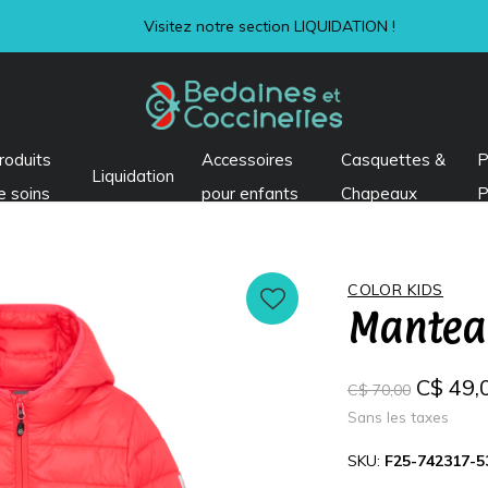
Visitez notre section LIQUIDATION !
roduits
Accessoires
Casquettes &
P
Liquidation
e soins
pour enfants
Chapeaux
P
COLOR KIDS
Mantea
C$ 49,
C$ 70,00
Sans les taxes
SKU:
F25-742317-5