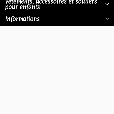
Vêtements, accessoires et souliers
pour enfants
Informations
Boutiques
Contact
© Copyright
2026
- Theme RePos - Theme By
DMWS
x
Plus+
-
Fil