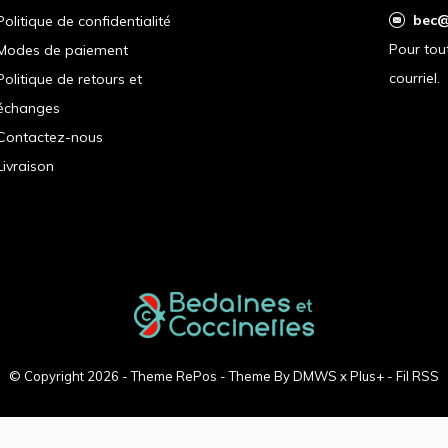
bec@
Politique de confidentialité
Pour tou
Modes de paiement
courriel.
Politique de retours et
échanges
Contactez-nous
Livraison
© Copyright
2026
- Theme RePos - Theme By
DMWS
x
Plus+
-
Fil RSS