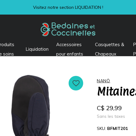
Livraison express à 8,99$ + taxes
roduits
Accessoires
Casquettes &
P
Liquidation
e soins
pour enfants
Chapeaux
P
NANÖ
Mitaine
C$ 29,99
Sans les taxes
SKU:
BFMIT201