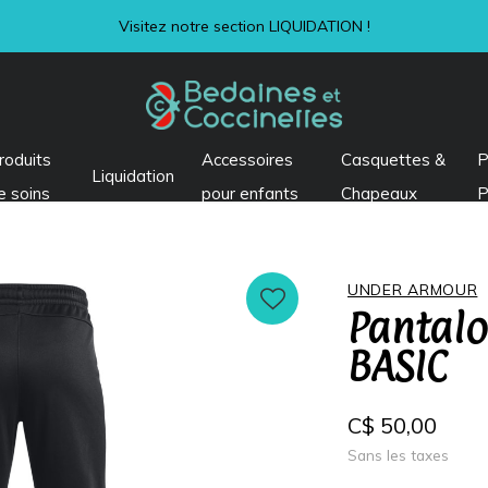
Visitez notre section LIQUIDATION !
roduits
Accessoires
Casquettes &
P
Liquidation
e soins
pour enfants
Chapeaux
P
UNDER ARMOUR
Pantal
BASIC
C$ 50,00
Sans les taxes