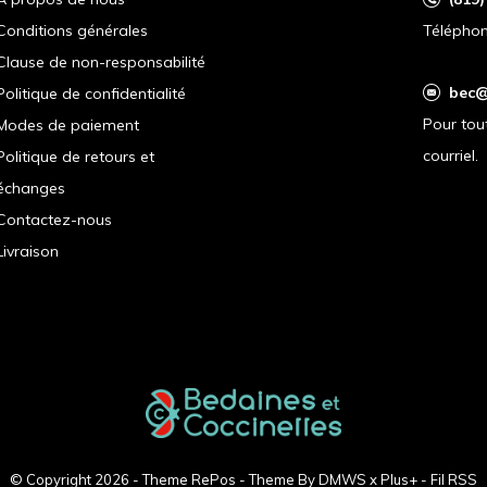
Conditions générales
Téléphon
Clause de non-responsabilité
bec@
Politique de confidentialité
Pour tou
Modes de paiement
courriel.
Politique de retours et
échanges
Contactez-nous
Livraison
© Copyright
2026
- Theme RePos - Theme By
DMWS
x
Plus+
-
Fil RSS