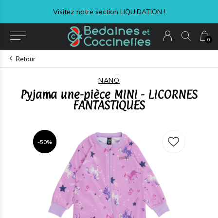
Visitez notre section LIQUIDATION !
0
Retour
NANÖ
Pyjama une-pièce MINI - LICORNES
FANTASTIQUES
-50%
-50%