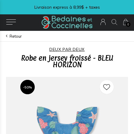
Livraison express à 8,99$ + taxes
0
Retour
DEUX PAR DEUX
Robe en jersey froissé - BLEU
HORIZON
-50%
-50%