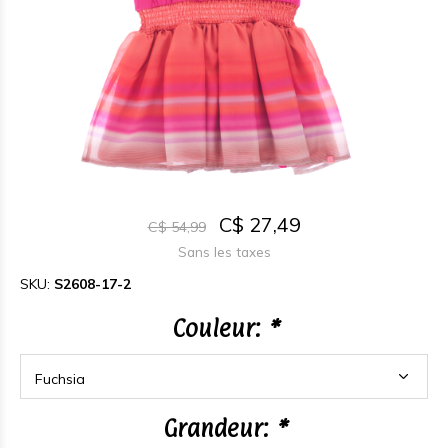
C$ 27,49
C$ 54,99
Sans les taxes
SKU:
S2608-17-2
Couleur:
*
Grandeur:
*