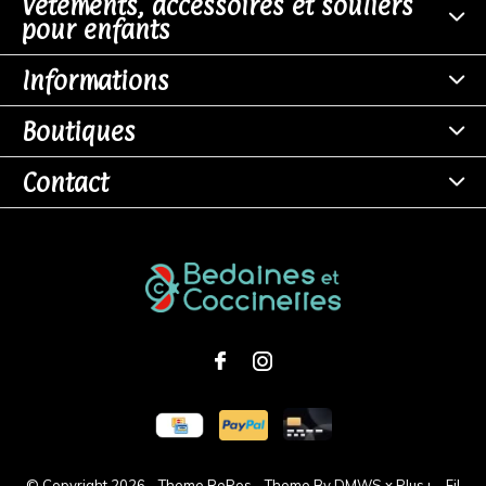
Vêtements, accessoires et souliers
pour enfants
Informations
Boutiques
Contact
© Copyright
2026
- Theme RePos - Theme By
DMWS
x
Plus+
-
Fil