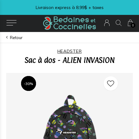
Livraison express à 8,99$ + taxes
0
Retour
HEADSTER
Sac à dos - ALIEN INVASION
-30%
-30%
-30%