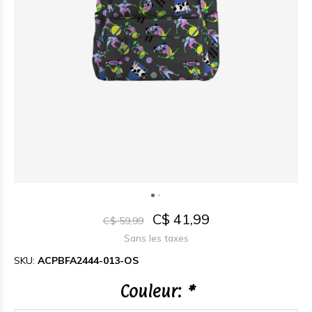
C$ 41,99
C$ 59,99
Sans les taxes
SKU:
ACPBFA2444-013-OS
Couleur:
*