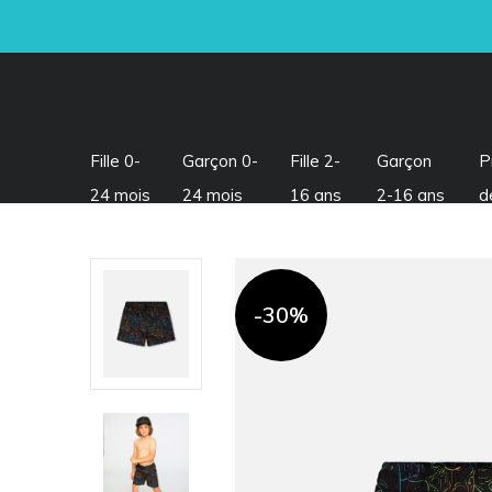
Fille 0-
Garçon 0-
Fille 2-
Garçon
P
24 mois
24 mois
16 ans
2-16 ans
d
-30%