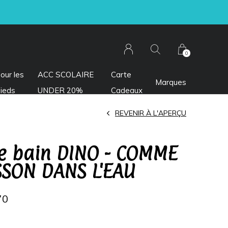
0
our les
ACC SCOLAIRE
Carte
Marques
ieds
UNDER 20%
Cadeaux
REVENIR À L'APERÇU
e bain DINO - COMME
SSON DANS L'EAU
70