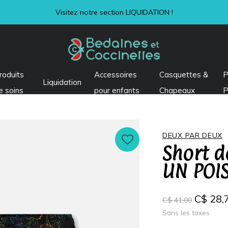
Visitez notre section LIQUIDATION !
roduits
Accessoires
Casquettes &
P
Liquidation
e soins
pour enfants
Chapeaux
P
DEUX PAR DEUX
Short d
UN POI
C$ 28,
C$ 41,00
Sans les taxes