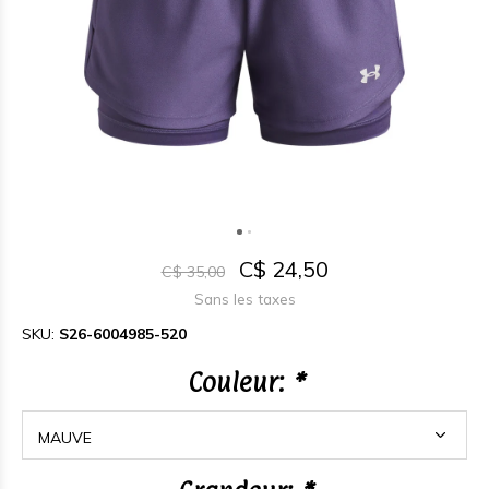
C$ 24,50
C$ 35,00
Sans les taxes
SKU:
S26-6004985-520
Couleur:
*