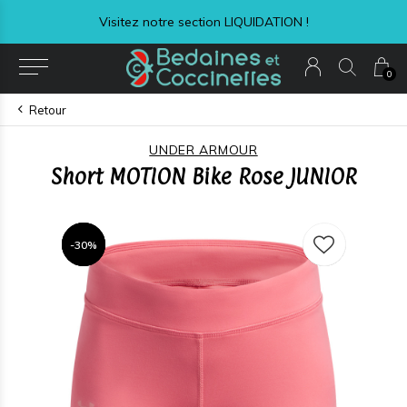
Visitez notre section LIQUIDATION !
0
Retour
UNDER ARMOUR
Short MOTION Bike Rose JUNIOR
-30%
-30%
-30%