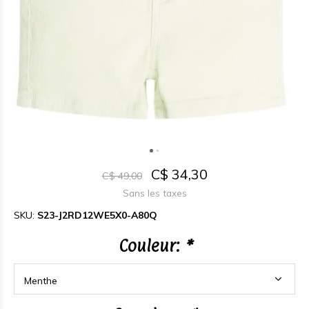
C$ 34,30
C$ 49,00
Sans les taxes
SKU:
S23-J2RD12WE5X0-A80Q
Couleur:
*