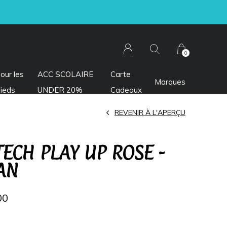
0
our les
ACC SCOLAIRE
Carte
Marques
ieds
UNDER 20%
Cadeaux
REVENIR À L'APERÇU
TECH PLAY UP ROSE -
AN
00