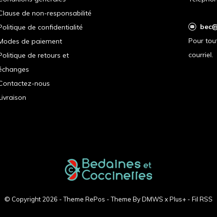
Clause de non-responsabilité
bec@
Politique de confidentialité
Pour tou
Modes de paiement
courriel.
Politique de retours et
échanges
Contactez-nous
Livraison
© Copyright
2026
- Theme RePos - Theme By
DMWS
x
Plus+
-
Fil RSS