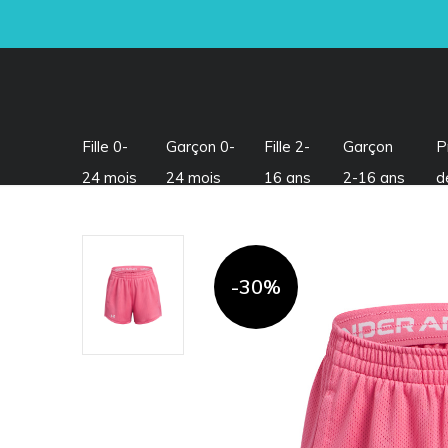
Fille 0-
Garçon 0-
Fille 2-
Garçon
P
24 mois
24 mois
16 ans
2-16 ans
d
-30%