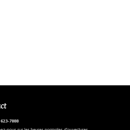
ct
) 623-7888
ez-nous sur les heures normales d'ouvertures.