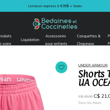
Livraison express à 8,99$ + taxes
roduits
Accessoires
Casquettes &
P
Liquidation
e soins
pour enfants
Chapeaux
P
UNDER ARMOUR
Shorts 
UA OCE
C$ 21,
C$ 30,00
Sans les taxes