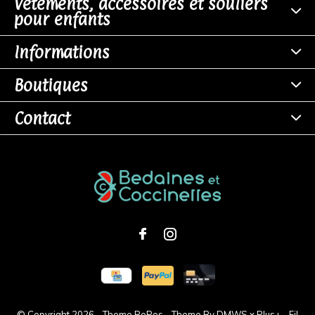
Vêtements, accessoires et souliers
pour enfants
Informations
Boutiques
Contact
© Copyright
2026
- Theme RePos - Theme By
DMWS
x
Plus+
-
Fil